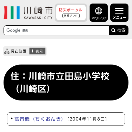
防災ポータル
外部リンク
メニュー
Language
検索
現在位置
表示
住：川崎市立田島小学校
（川崎区）
蓄音機（ちくおんき）
[2004年11月8日]