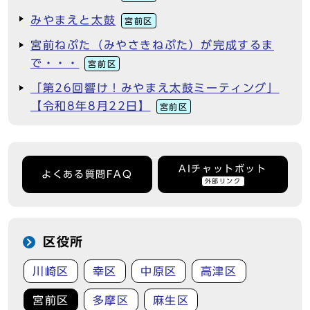
みやまえと太鼓
宮前区
宮前ねぷた（みやさきねぷた）が完成するま
で・・・
宮前区
「第26回響け！みやまえ太鼓ミーティング」
【令和8年8月22日】
宮前区
AIチャットボット
よくある質問FAQ
外部リンク
区役所
川崎区
幸区
中原区
高津区
宮前区
多摩区
麻生区