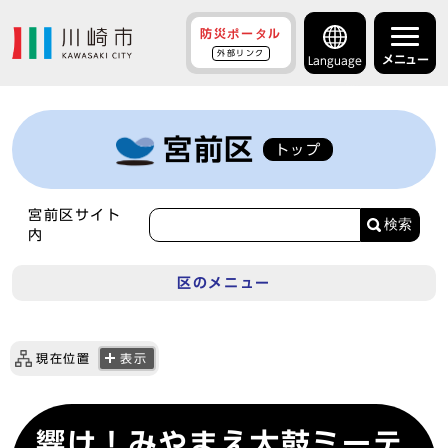
防災ポータル
外部リンク
メニュー
Language
宮前区
トップ
宮前区サイト
検索
内
区のメニュー
現在位置
表示
響け！みやまえ太鼓ミーテ