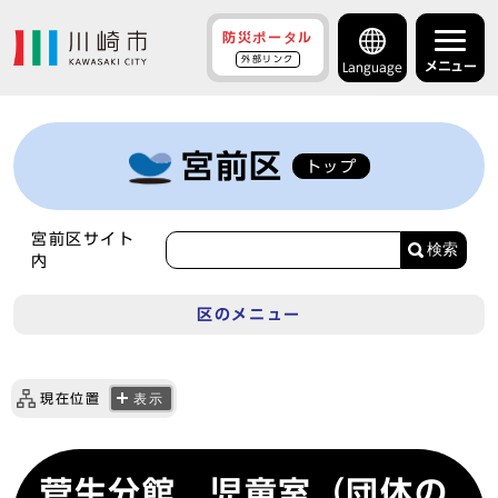
防災ポータル
外部リンク
メニュー
Language
宮前区
トップ
宮前区サイト
検索
内
区のメニュー
現在位置
表示
菅生分館 児童室（団体の