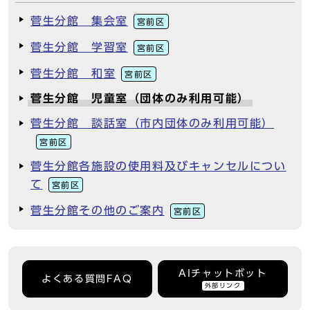
菅生分館 集会室
宮前区
菅生分館 学習室
宮前区
菅生分館 和室
宮前区
菅生分館 児童室（団体のみ利用可能）
菅生分館 談話室（市内団体のみ利用可能）
宮前区
菅生分館各施設の使用料及びキャンセルについ
て
宮前区
菅生分館その他のご案内
宮前区
AIチャットボット
よくある質問FAQ
外部リンク