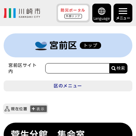
防災ポータル
外部リンク
メニュー
Language
宮前区
トップ
宮前区サイト
検索
内
区のメニュー
現在位置
表示
菅生分館 集会室