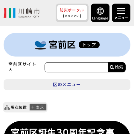
防災ポータル
外部リンク
メニュー
Language
宮前区
トップ
宮前区サイト
検索
内
区のメニュー
現在位置
表示
宮前区誕生30周年記念事