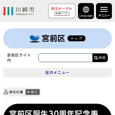
防災ポータル
外部リンク
メニュー
Language
宮前区
トップ
宮前区サイト
検索
内
区のメニュー
現在位置
表示
宮前区誕生30周年記念事