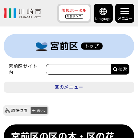
防災ポータル
外部リンク
メニュー
Language
宮前区
トップ
宮前区サイト
検索
内
区のメニュー
現在位置
表示
宮前区の区の木・区の花