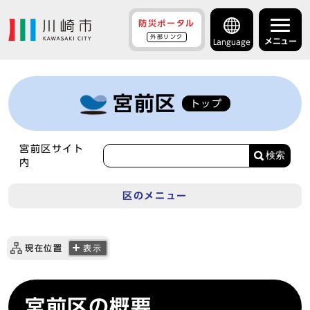
防災ポータル
外部リンク
メニュー
Language
宮前区
トップ
宮前区サイト
検索
内
区のメニュー
現在位置
表示
宮前区の概要