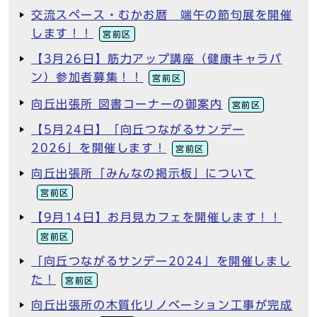
交流スペース・むかお暦 端午の節句展を開催
します！！
宮前区
【3月26日】筋力アップ講座（健康キャラバ
ン）参加者募集！！
宮前区
向丘出張所 図書コーナーの御案内
宮前区
【5月24日】「向丘つながるサンデー
2026」を開催します！
宮前区
向丘出張所「みんなの掲示板」について
宮前区
【9月14日】お月見カフェを開催します！！
宮前区
「向丘つながるサンデー2024」を開催しまし
た！
宮前区
向丘出張所の木質化リノベーション工事が完成