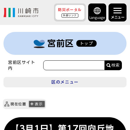
防災ポータル
外部リンク
メニュー
Language
宮前区
トップ
宮前区サイト
検索
内
区のメニュー
現在位置
表示
【3月1日】第17回向丘地