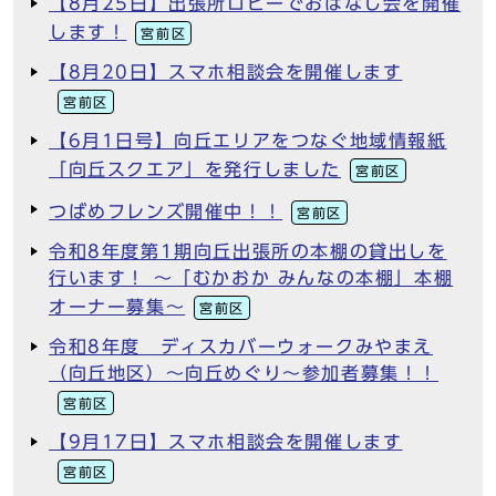
【8月25日】出張所ロビーでおはなし会を開催
します！
宮前区
【8月20日】スマホ相談会を開催します
宮前区
【6月1日号】向丘エリアをつなぐ地域情報紙
「向丘スクエア」を発行しました
宮前区
つばめフレンズ開催中！！
宮前区
令和8年度第1期向丘出張所の本棚の貸出しを
行います！ ～「むかおか みんなの本棚」本棚
オーナー募集～
宮前区
令和8年度 ディスカバーウォークみやまえ
（向丘地区）～向丘めぐり～参加者募集！！
宮前区
【9月17日】スマホ相談会を開催します
宮前区