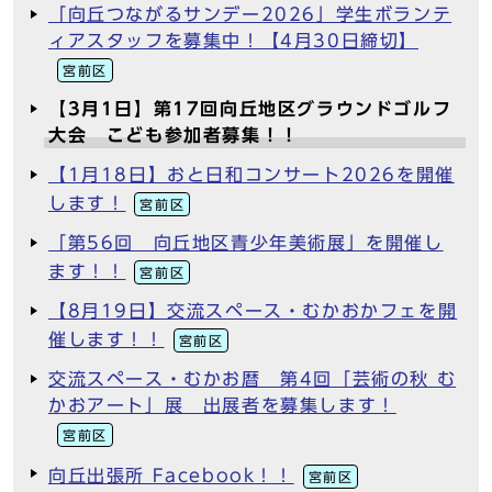
「向丘つながるサンデー2026」学生ボランテ
ィアスタッフを募集中！【4月30日締切】
宮前区
【3月1日】第17回向丘地区グラウンドゴルフ
大会 こども参加者募集！！
【1月18日】おと日和コンサート2026を開催
します！
宮前区
「第56回 向丘地区青少年美術展」を開催し
ます！！
宮前区
【8月19日】交流スペース・むかおかフェを開
催します！！
宮前区
交流スペース・むかお暦 第4回「芸術の秋 む
かおアート」展 出展者を募集します！
宮前区
向丘出張所 Facebook！！
宮前区