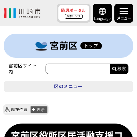
防災ポータル
外部リンク
メニュー
Language
宮前区
トップ
宮前区サイト
検索
内
区のメニュー
現在位置
表示
宮前区役所区民活動支援コ