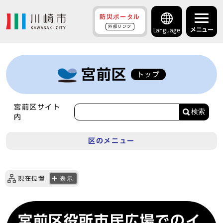
防災ポータル
外部リンク
メニュー
Language
宮前区
トップ
宮前区サイト
検索
内
区のメニュー
現在位置
表示
宮前区役所市民広場でのイ