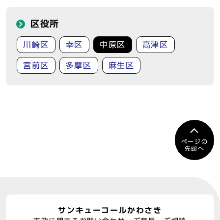
区役所
川崎区
幸区
中原区
高津区
宮前区
多摩区
麻生区
ページの
先頭へ
サンキューコールかわさき