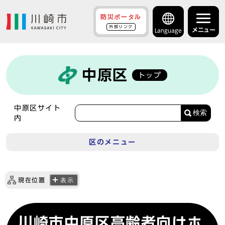
防災ポータル
外部リンク
メニュー
Language
中原区
トップ
中原区サイト
検索
内
区のメニュー
現在位置
表示
川崎市中原区高齢者向けホ