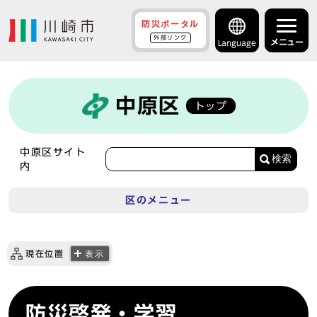
防災ポータル
外部リンク
メニュー
Language
中原区
トップ
中原区サイト
検索
内
区のメニュー
現在位置
表示
防災啓発・学習