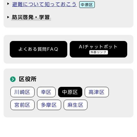
避難について知っておこう
中原区
防災啓発・学習
AIチャットボット
よくある質問FAQ
外部リンク
区役所
川崎区
幸区
中原区
高津区
宮前区
多摩区
麻生区