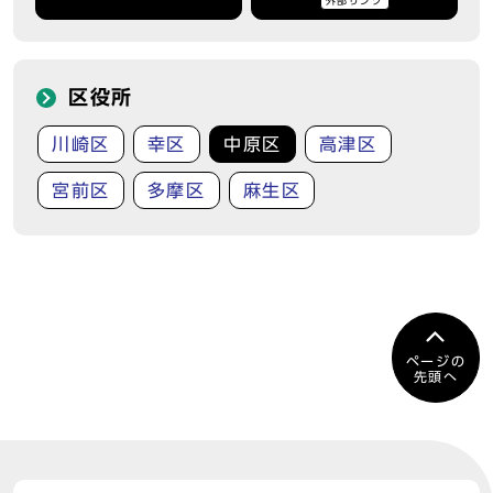
外部リンク
区役所
川崎区
幸区
中原区
高津区
宮前区
多摩区
麻生区
ページの
先頭へ