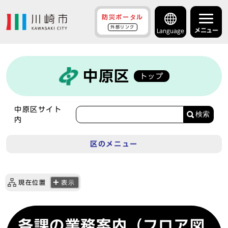
防災ポータル
外部リンク
メニュー
Language
中原区
トップ
中原区サイト
検索
内
区のメニュー
現在位置
表示
各課の業務案内（フロア図