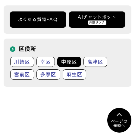
AIチャットボット
よくある質問FAQ
外部リンク
区役所
川崎区
幸区
中原区
高津区
宮前区
多摩区
麻生区
ページの
先頭へ