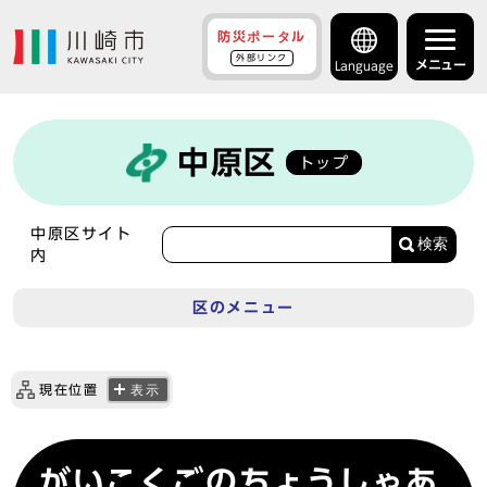
防災ポータル
外部リンク
メニュー
Language
中原区
トップ
中原区サイト
検索
内
区のメニュー
現在位置
表示
がいこくごのちょうしゃあ