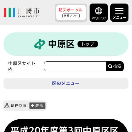
防災ポータル
外部リンク
メニュー
Language
中原区
トップ
中原区サイト
検索
内
区のメニュー
現在位置
表示
平成20年度第3回中原区区