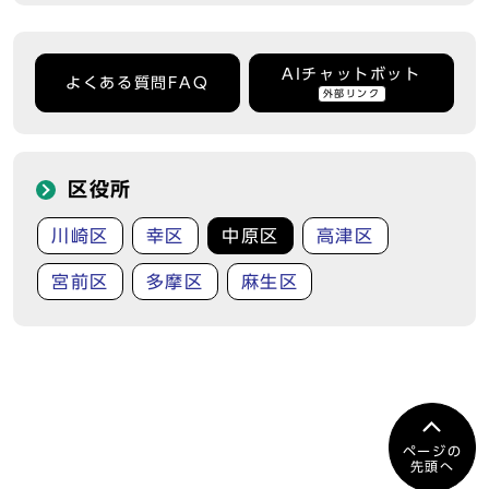
AIチャットボット
よくある質問FAQ
外部リンク
区役所
川崎区
幸区
中原区
高津区
宮前区
多摩区
麻生区
ページの
先頭へ