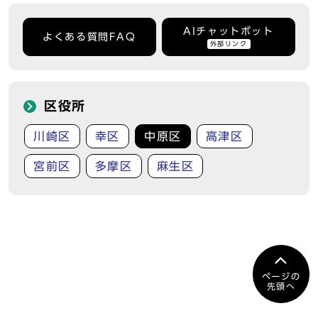
AIチャットボット
よくある質問FAQ
外部リンク
区役所
川崎区
幸区
中原区
高津区
宮前区
多摩区
麻生区
ページの
先頭へ