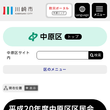
防災ポータル
外部リンク
メニュー
Language
中原区
トップ
中原区サイト
検索
内
区のメニュー
現在位置
表示
平成20年度中原区区民会