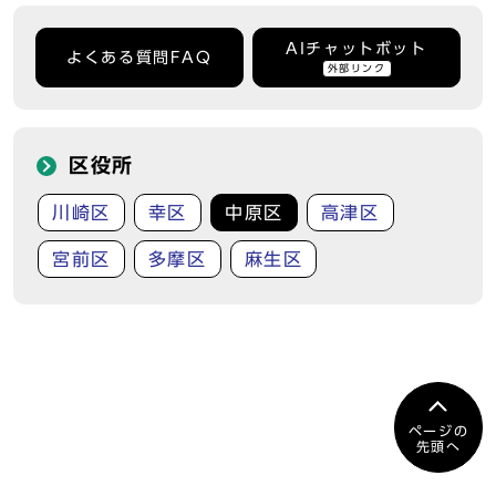
AIチャットボット
よくある質問FAQ
外部リンク
区役所
川崎区
幸区
中原区
高津区
宮前区
多摩区
麻生区
ページの
先頭へ