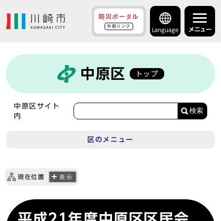
防災ポータル
外部リンク
メニュー
Language
中原区
トップ
中原区サイト
検索
内
区のメニュー
現在位置
表示
平成21年度中原区区民会