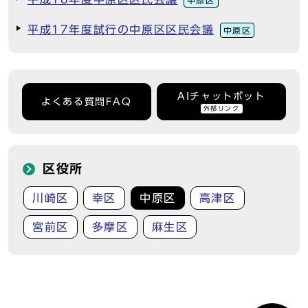
中原区
平成17年度試行の中原区区民会議
中原区
AIチャットボット
よくある質問FAQ
外部リンク
区役所
川崎区
幸区
中原区
高津区
宮前区
多摩区
麻生区