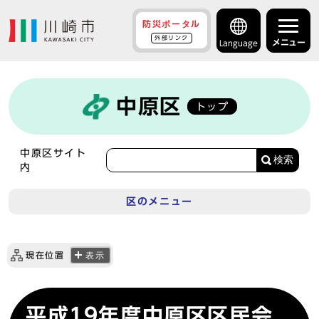
防災ポータル
外部リンク
メニュー
Language
中原区
トップ
中原区サイト
検索
内
区のメニュー
現在位置
表示
平成19年度中原区区民会