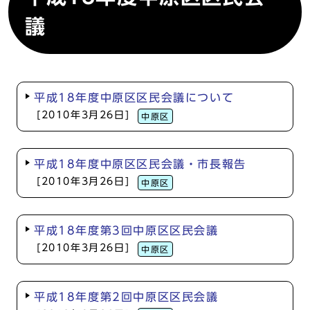
議
平成18年度中原区区民会議について
[2010年3月26日]
中原区
平成18年度中原区区民会議・市長報告
[2010年3月26日]
中原区
平成18年度第3回中原区区民会議
[2010年3月26日]
中原区
平成18年度第2回中原区区民会議