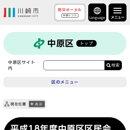
防災ポータル
外部リンク
メニュー
Language
中原区
トップ
中原区サイト
検索
内
区のメニュー
現在位置
表示
平成18年度中原区区民会