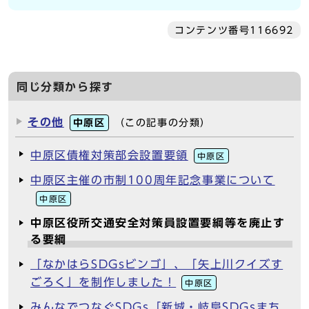
コンテンツ番号116692
同じ分類から探す
その他
中原区
（この記事の分類）
中原区債権対策部会設置要領
中原区
中原区主催の市制100周年記念事業について
中原区
中原区役所交通安全対策員設置要綱等を廃止す
る要綱
「なかはらSDGsビンゴ」、「矢上川クイズす
ごろく」を制作しました！
中原区
みんなでつなぐSDGs「新城・岐阜SDGsまち