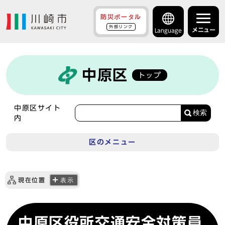
防災ポータル
外部リンク
メニュー
Language
中原区
トップ
中原区サイト
検索
内
区のメニュー
現在位置
表示
中原区役所交通安全対策員