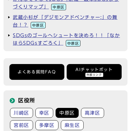
づくりマップ」
中原区
武蔵小杉が「デジモンアドベンチャー:」の舞
台！？
中原区
SDGsのゴールへシュートを決めろ！！「なか
はらSDGsすごろく」
中原区
AIチャットボット
よくある質問FAQ
外部リンク
区役所
川崎区
幸区
中原区
高津区
宮前区
多摩区
麻生区