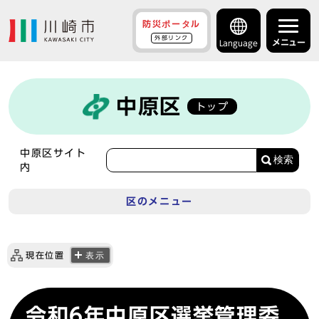
防災ポータル
外部リンク
メニュー
Language
中原区
トップ
中原区サイト
検索
内
区のメニュー
現在位置
表示
令和6年中原区選挙管理委