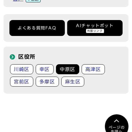
AIチャットボット
よくある質問FAQ
外部リンク
区役所
川崎区
幸区
中原区
高津区
宮前区
多摩区
麻生区
ページの
先頭へ