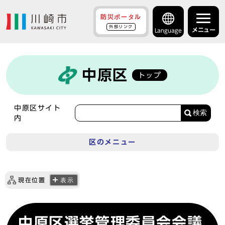
防災ポータル
外部リンク
メニュー
Language
中原区
トップ
中原区サイト
検索
内
区のメニュー
現在位置
表示
中原区選挙管理委員会会議