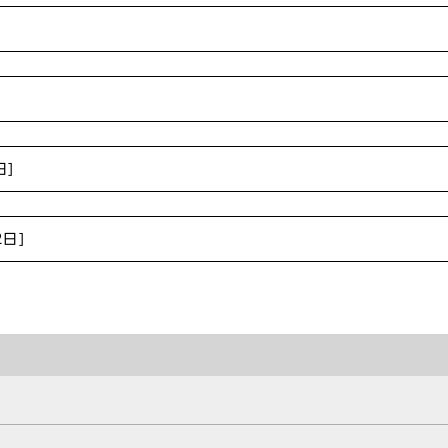
]
]
日]
2日]