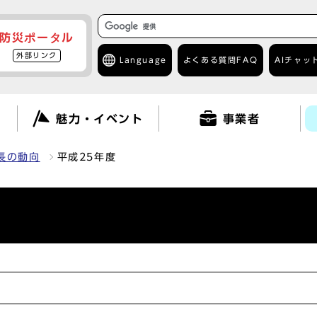
防災ポータル
外部リンク
Language
よくある質問
FAQ
AIチャッ
て
魅力・イベント
事業者
長の動向
平成25年度
]