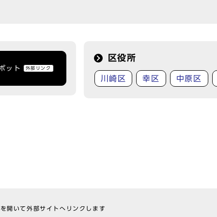
区役所
トボット
外部リンク
川崎区
幸区
中原区
ウを開いて外部サイトへリンクします