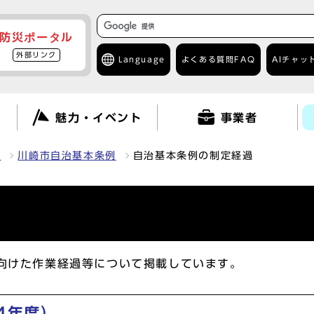
防災ポータル
外部リンク
Language
よくある質問
FAQ
AIチャッ
て
魅力・イベント
事業者
報
川崎市自治基本条例
自治基本条例の制定経過
向けた作業経過等について掲載しています。
4年度）