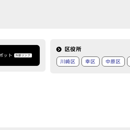
区役所
トボット
外部リンク
川崎区
幸区
中原区