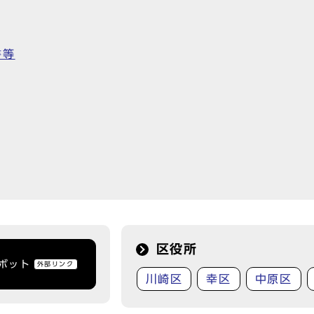
書等
区役所
トボット
外部リンク
川崎区
幸区
中原区