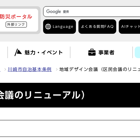
防災ポータル
外部リンク
Language
よくある質問
FAQ
AIチャッ
て
魅力・イベント
事業者
報
川崎市自治基本条例
地域デザイン会議（区民会議のリニ
会議のリニューアル）