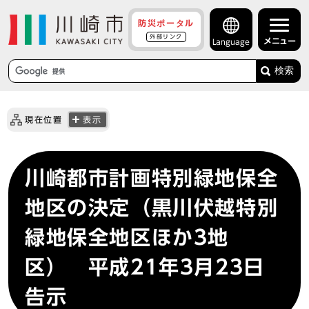
防災ポータル
外部リンク
メニュー
Language
検索
現在位置
表示
川崎都市計画特別緑地保全
地区の決定（黒川伏越特別
緑地保全地区ほか3地
区） 平成21年3月23日
告示