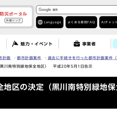
防災ポータル
外部リンク
Language
よくある質問
FAQ
AIチャッ
て
魅力・イベント
事業者
市計画
都市計画案件
過去に手続きを行った都市計画案件（
黒川南特別緑地保全地区） 平成20年5月1日告示
全地区の決定（黒川南特別緑地保