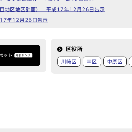
目地区地区計画） 平成17年12月26日告示
7年12月26日告示
区役所
トボット
外部リンク
川崎区
幸区
中原区