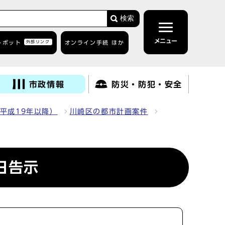
検索
メニュー
トボット
外部リンク
オンライン手続 ほか
市政情報
防災・防犯・安全
平成19年以降）
川崎区の都市計画案件
日告示