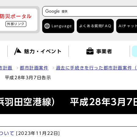
防災ポータル
外部リンク
Language
よくある質問
FAQ
AIチャッ
て
魅力・イベント
事業者
市計画
都市計画案件
過去に手続きを行った都市計画案件（
 平成28年3月7日告示
羽田空港線） 平成28年3月7
ついて
[2023年11月22日]