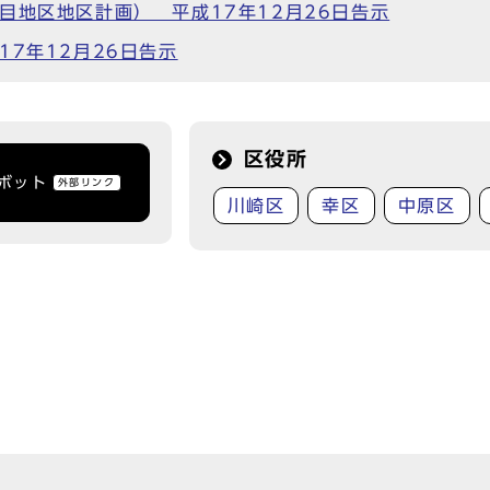
目地区地区計画） 平成17年12月26日告示
7年12月26日告示
区役所
トボット
外部リンク
川崎区
幸区
中原区