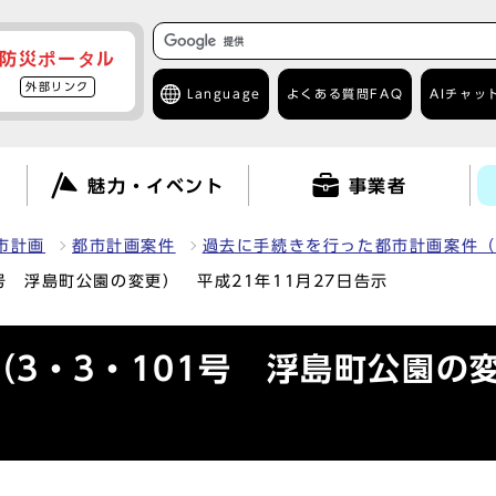
防災ポータル
外部リンク
Language
よくある質問
FAQ
AIチャッ
て
魅力・イベント
事業者
市計画
都市計画案件
過去に手続きを行った都市計画案件（
号 浮島町公園の変更） 平成21年11月27日告示
3・3・101号 浮島町公園の変