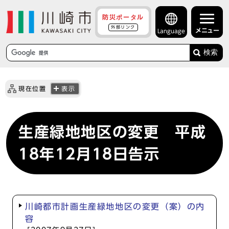
防災ポータル
外部リンク
メニュー
Language
検索
現在位置
表示
生産緑地地区の変更 平成
18年12月18日告示
川崎都市計画生産緑地地区の変更（案）の内
容