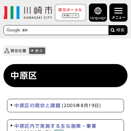
防災ポータル
外部リンク
メニュー
Language
検索
現在位置
表示
中原区
中原区の現状と課題
[2005年8月19日]
中原区内で実施する主な施策・事業