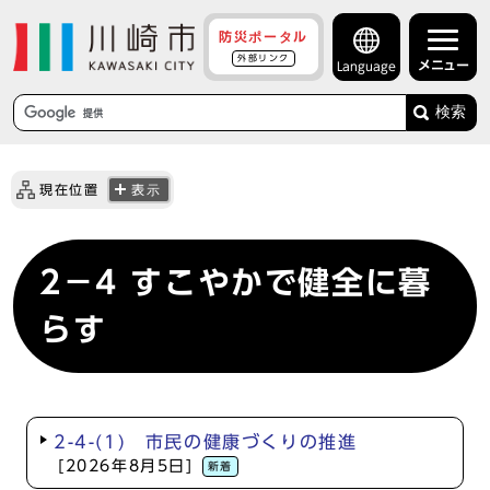
防災ポータル
外部リンク
メニュー
Language
検索
現在位置
表示
2－4 すこやかで健全に暮
らす
2-4-(1) 市民の健康づくりの推進
[2026年8月5日]
新着