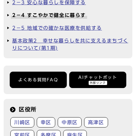
2－3 安心な暮らしを保障する
2－4 すこやかで健全に暮らす
2－5 地域での確かな医療を供給する
基本政策2 幸せな暮らしを共に支えるまちづく
りについて(第1期)
AIチャットボット
よくある質問FAQ
外部リンク
区役所
川崎区
幸区
中原区
高津区
宮前区
多摩区
麻生区