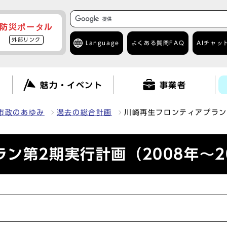
防災ポータル
外部リンク
Language
よくある質問
FAQ
AIチャッ
て
魅力・イベント
事業者
市政のあゆみ
過去の総合計画
川崎再生フロンティアプラン第
ン第2期実行計画（2008年～2