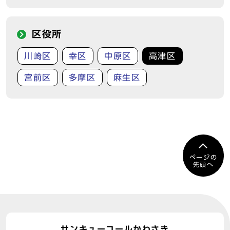
区役所
川崎区
幸区
中原区
高津区
宮前区
多摩区
麻生区
ページの
先頭へ
サンキューコールかわさき