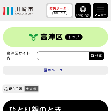
防災ポータル
外部リンク
メニュー
Language
高津区
トップ
高津区サイト
検索
内
区のメニュー
現在位置
表示
ひとり親のとき