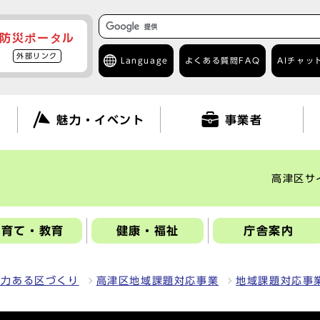
防災ポータル
外部リンク
Language
よくある質問
FAQ
AIチャッ
て
魅力・イベント
事業者
高津区サ
子育て・教育
健康・福祉
庁舎案内
魅力ある区づくり
高津区地域課題対応事業
地域課題対応事