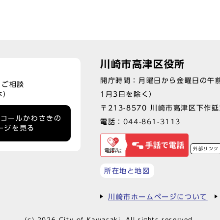
川崎市高津区役所
開庁時間：月曜日から金曜日の午前
、ご相談
1月3日を除く）
休）
〒213-8570 川崎市高津区下作延2
ーコールかわさきの
電話：
044-861-3113
ージを見る
外部リンク
所在地と地図
川崎市ホームページについて
(c) 2026 City of Kawasaki. All rights reserved.