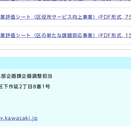
評価シート（区役所サービス向上事業）(PDF形式, 75.
評価シート（区の新たな課題即応事業）(PDF形式, 156
進部企画課企画調整担当
津区下作延2丁目8番1号
y.kawasaki.jp