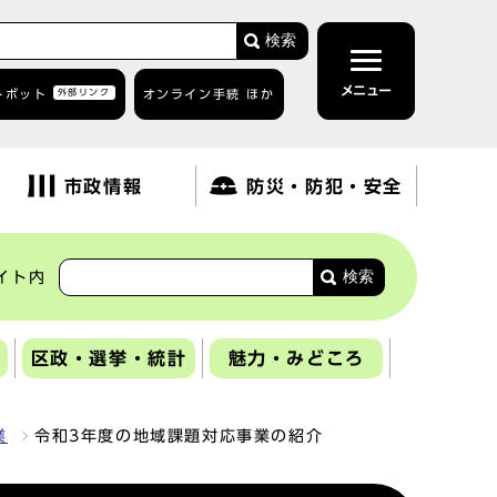
検索
メニュー
トボット
外部リンク
オンライン手続 ほか
市政情報
防災・防犯・安全
検索
イト内
区政・選挙・統計
魅力・みどころ
業
令和3年度の地域課題対応事業の紹介