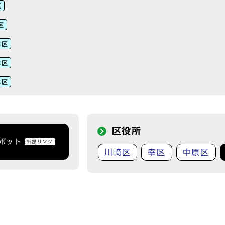
区
区
津区
津区
津区
区役所
トボット
外部リンク
川崎区
幸区
中原区