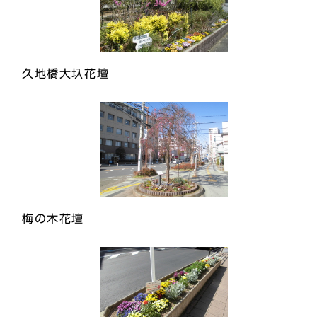
久地橋大圦花壇
梅の木花壇