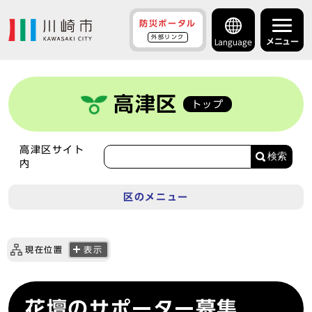
防災ポータル
外部リンク
メニュー
Language
高津区
トップ
高津区サイト
検索
内
区のメニュー
現在位置
表示
花壇のサポーター募集