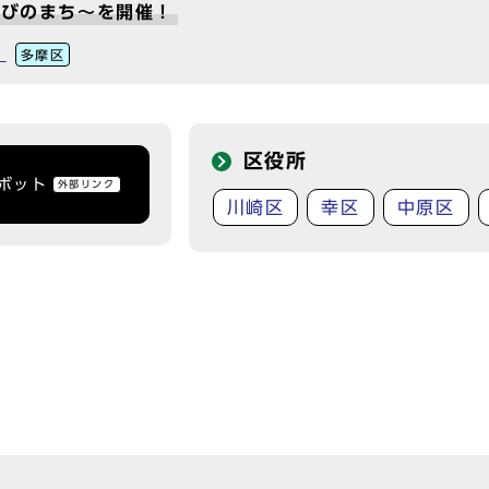
学びのまち～を開催！
！
多摩区
区役所
トボット
外部リンク
川崎区
幸区
中原区