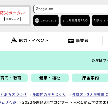
防災ポータル
外部リンク
Language
よくある質問
FAQ
AIチャッ
て
魅力・イベント
事業者
多摩区サ
子育て・教育
健康・福祉
庁舎案内
魅力ある区づくり
多摩区のまちづくり
多摩区・3大学連携
のとりくみ
2023多摩区3大学コンサート～水と緑と学びのま