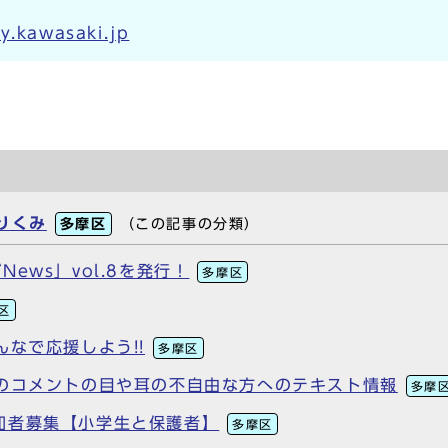
y.kawasaki.jp
りくみ
多摩区
（この記事の分類）
ews」vol.8を発行！
多摩区
区
なで応援しよう!!
多摩区
らのコメントの目や耳の不自由な方へのテキスト情報
多摩
加者募集【小学生と保護者】
多摩区