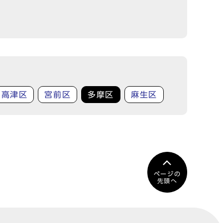
高津区
宮前区
多摩区
麻生区
ページの
先頭へ