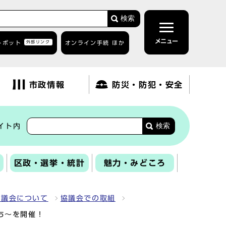
検索
メニュー
トボット
外部リンク
オンライン手続 ほか
市政情報
防災・防犯・安全
検索
イト内
区政・選挙・統計
魅力・みどころ
協議会について
協議会での取組
ち～を開催！