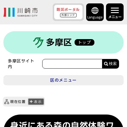
防災ポータル
外部リンク
メニュー
Language
多摩区
トップ
多摩区サイト
検索
内
区のメニュー
現在位置
表示
身近にある森の自然体験ワ