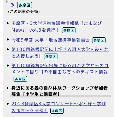
み
多摩区
（この記事の分類）
多摩区・3大学連携協議会情報紙「たまなび
News」vol.8を発行！
多摩区
令和5年度 大学・地域連携事業報告会
多摩区
第100回箱根駅伝に出場する明治大学をみんな
で応援しよう!!
多摩区
第100回箱根駅伝出場に係る明治大学からのコ
メントの目や耳の不自由な方へのテキスト情報
多摩区
身近にある森の自然体験ワークショップ参加者
募集【小学生と保護者】
2023多摩区3大学コンサート～水と緑と学び
のまち～を開催！
多摩区