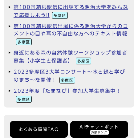
第100回箱根駅伝に出場する明治大学をみんな
で応援しよう!!
多摩区
第100回箱根駅伝出場に係る明治大学からのコ
メントの目や耳の不自由な方へのテキスト情報
多摩区
身近にある森の自然体験ワークショップ参加者
募集【小学生と保護者】
多摩区
2023多摩区3大学コンサート～水と緑と学び
のまち～を開催！
多摩区
2023年度「たまなび」参加大学生募集中！
多摩区
AIチャットボット
よくある質問FAQ
外部リンク