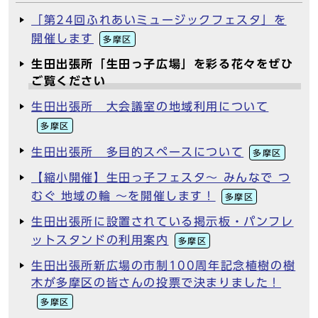
「第24回ふれあいミュージックフェスタ」を
開催します
多摩区
生田出張所「生田っ子広場」を彩る花々をぜひ
ご覧ください
生田出張所 大会議室の地域利用について
多摩区
生田出張所 多目的スペースについて
多摩区
【縮小開催】生田っ子フェスタ～ みんなで つ
むぐ 地域の輪 ～を開催します！
多摩区
生田出張所に設置されている掲示板・パンフレ
ットスタンドの利用案内
多摩区
生田出張所新広場の市制100周年記念植樹の樹
木が多摩区の皆さんの投票で決まりました！
多摩区