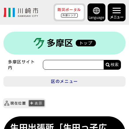
防災ポータル
外部リンク
メニュー
Language
多摩区
トップ
多摩区サイト
検索
内
区のメニュー
現在位置
表示
生田出張所「生田っ子広