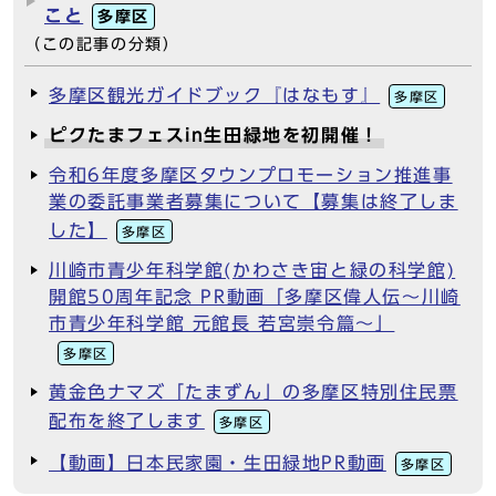
こと
多摩区
（この記事の分類）
多摩区観光ガイドブック『はなもす』
多摩区
ピクたまフェスin生田緑地を初開催！
令和6年度多摩区タウンプロモーション推進事
業の委託事業者募集について【募集は終了しま
した】
多摩区
川崎市青少年科学館(かわさき宙と緑の科学館)
開館50周年記念 PR動画「多摩区偉人伝～川崎
市青少年科学館 元館長 若宮崇令篇～」
多摩区
黄金色ナマズ「たまずん」の多摩区特別住民票
配布を終了します
多摩区
【動画】日本民家園・生田緑地PR動画
多摩区