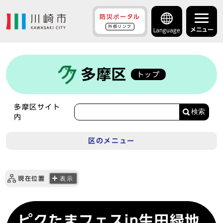
防災ポータル
外部リンク
メニュー
Language
多摩区
トップ
多摩区サイト
検索
内
区のメニュー
現在位置
表示
ピクたまフェスin生田緑地