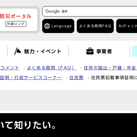
防災ポータル
外部リンク
Language
よくある質問
FAQ
AIチャッ
て
魅力・イベント
事業者
クコメント
よくある質問（FAQ）
住所の届出・戸籍・年金
鑑証明・行政サービスコーナー
住民票
住民票記載事項証明
いて知りたい。