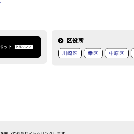
得
区役所
トボット
外部リンク
川崎区
幸区
中原区
ウを開いて外部サイトへリンクします