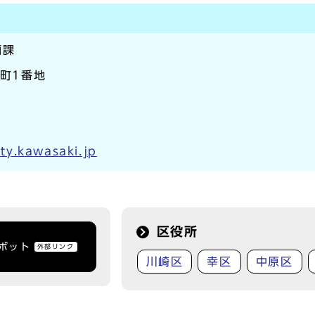
画課
本町1番地
ty.kawasaki.jp
区役所
トボット
外部リンク
川崎区
幸区
中原区