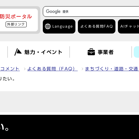
防災ポータル
外部リンク
Language
よくある質問
FAQ
AIチャッ
て
魅力・イベント
事業者
クコメント
よくある質問（FAQ）
まちづくり・道路・交通
りたい。
い。