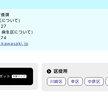
審査課
区について)
727
・麻生区について)
074
.kawasaki.jp
区役所
トボット
外部リンク
川崎区
幸区
中原区