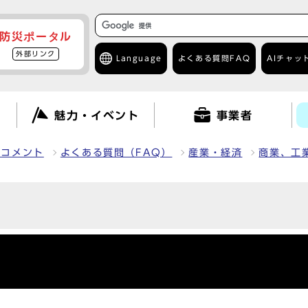
防災ポータル
外部リンク
Language
よくある質問
FAQ
AIチャッ
て
魅力・イベント
事業者
クコメント
よくある質問（FAQ）
産業・経済
商業、工