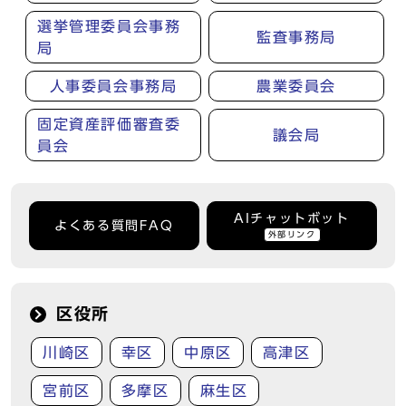
選挙管理委員会事務
監査事務局
局
人事委員会事務局
農業委員会
固定資産評価審査委
議会局
員会
AIチャットボット
よくある質問FAQ
外部リンク
区役所
川崎区
幸区
中原区
高津区
宮前区
多摩区
麻生区