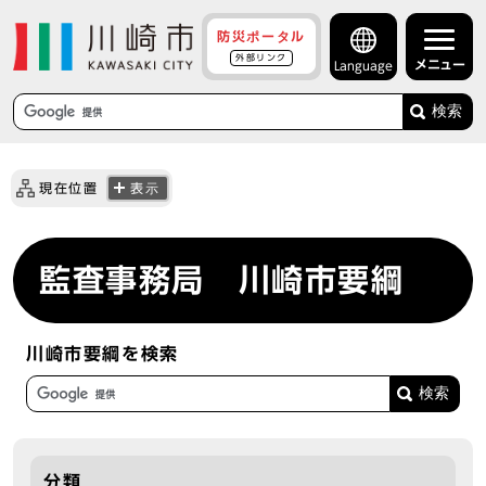
防災ポータル
外部リンク
メニュー
Language
検索
現在位置
表示
監査事務局 川崎市要綱
川崎市要綱を検索
分類