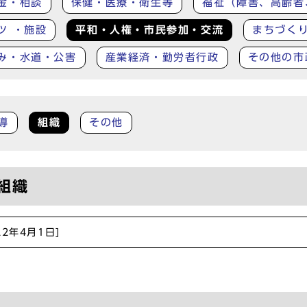
金・相談
保健・医療・衛生等
福祉（障害、高齢者
ツ ・施設
平和・人権・市民参加・交流
まちづく
み・水道・公害
産業経済・勤労者行政
その他の市
導
組織
その他
組織
22年4月1日]