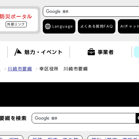
防災ポータル
外部リンク
Language
よくある質問
FAQ
AIチャッ
て
魅力・イベント
事業者
報
川崎市要綱
幸区役所 川崎市要綱
要綱を検索