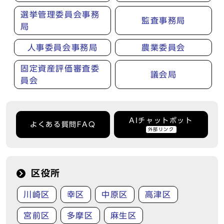
選挙管理委員会事務
監査事務局
局
人事委員会事務局
農業委員会
固定資産評価審査委
議会局
員会
AIチャットボット
よくある質問FAQ
外部リンク
区役所
川崎区
幸区
中原区
高津区
宮前区
多摩区
麻生区